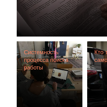
Системность
Кто 
процесса поиска
само
работы